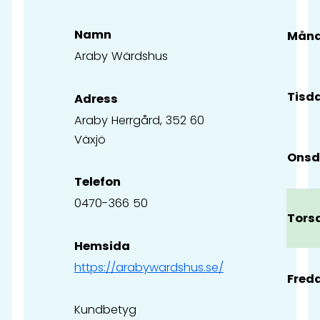
Namn
Mån
Araby Wärdshus
Tisd
Adress
Araby Herrgård, 352 60
Växjö
Ons
Telefon
0470-366 50
Tors
Hemsida
https://arabywardshus.se/
Fred
Kundbetyg