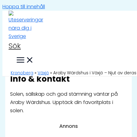
Hoppa till innehåll
Sök
Araby Wärdshus i Växjö –
Njut av deras uteservering |
Kronoberg
»
Växjö
»
Araby Wärdshus i Växjö – Njut av deras 
Info & kontakt
Solen, sällskap och god stämning väntar på
Araby Wärdshus. Upptäck din favoritplats i
solen.
Annons