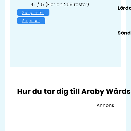
4.1 / 5 (Fler än 269 röster)
Lörd
Se tjänster
Se priser
Sönd
Hur du tar dig till Araby Wärd
Annons