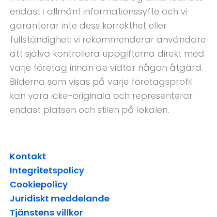
o
r
e
t
k
a
e
endast i allmänt informationssyfte och vi
m
r
garanterar inte dess korrekthet eller
fullständighet; vi rekommenderar användare
att själva kontrollera uppgifterna direkt med
varje företag innan de vidtar någon åtgärd.
Bilderna som visas på varje företagsprofil
kan vara icke-originala och representerar
endast platsen och stilen på lokalen.
Kontakt
Integritetspolicy
Cookiepolicy
Juridiskt meddelande
Tjänstens villkor