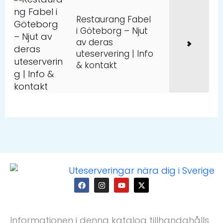
Restaurang Fabel
i Göteborg – Njut
av deras
uteservering | Info
& kontakt
F
I
Y
X
a
n
o
-
c
s
u
t
e
t
t
w
b
a
u
i
o
g
b
t
Informationen i denna katalog tillhandahålls