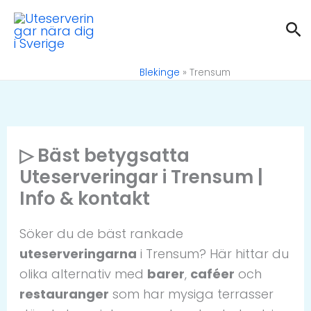
Hoppa
Sö
till
innehåll
Blekinge
»
Trensum
▷ Bäst betygsatta
Uteserveringar i Trensum |
Info & kontakt
Söker du de bäst rankade
uteserveringarna
i Trensum? Här hittar du
olika alternativ med
barer
,
caféer
och
restauranger
som har mysiga terrasser