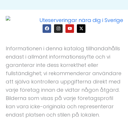
F
I
Y
X
a
n
o
-
c
s
u
t
e
t
t
w
b
a
u
i
o
g
b
t
Informationen i denna katalog tillhandahålls
o
r
e
t
k
a
e
endast i allmänt informationssyfte och vi
m
r
garanterar inte dess korrekthet eller
fullständighet; vi rekommenderar användare
att själva kontrollera uppgifterna direkt med
varje företag innan de vidtar någon åtgärd.
Bilderna som visas på varje företagsprofil
kan vara icke-originala och representerar
endast platsen och stilen på lokalen.